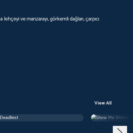
 lehçeyi ve manzarayı, görkemli dağları, çarpıcı
View All
 Deadliest
Show Me Where Y
ary
Documentary