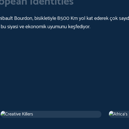
opean Identities
Thibault Bourdon, bisikletiyle 8500 Km yol kat ederek çok sayıda
 bu siyasi ve ekonomik uyumunu keşfediyor.
Creative Killers
Africa's
Documentary
Document