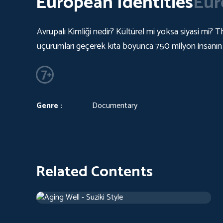
European Identities
Eur
Avrupalı Kimliği nedir? Kültürel mi yoksa siyasi mi? 
uçurumları geçerek kıta boyunca 750 milyon insanın
Genre :
Documentary
Related Contents
Aging Well - Suziki Style
2018
Documentary
42 m