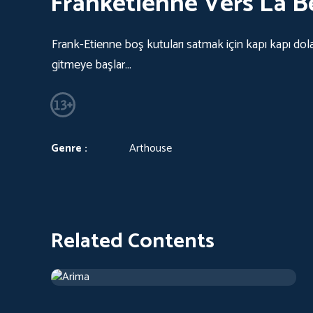
Franketienne Vers La B
Frank-Etienne boş kutuları satmak için kapı kapı dola
gitmeye başlar...
Genre :
Arthouse
Related Contents
Arima
2019
Arthouse
1 h 13 m