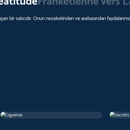
eatitude
Franketienne vers L
şan bir satıcıdır. Onun nezaketinden ve arabasından faydalanmaya 
Cigarettes
Secrets
2017
Arthouse
1 h 22 m
1973
Artho