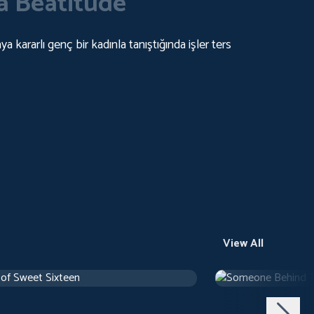
a Beatitude
kararlı genç bir kadınla tanıştığında işler ters
View All
 of Sweet Sixteen
Someone Behind 
use
1 h 10 m
1971
Arthouse
1 h 29 m