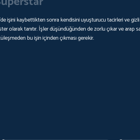
Süperstar
işini kaybettikten sonra kendisini uyuşturucu tacirleri ve gizli
gster olarak tanıtır. İşler düşündüğünden de zorlu çıkar ve arap sa
kötüleşmeden bu işin içinden çıkması gerekir.
Back Stage
College