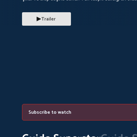
biliyordur. Her şey daha da kötüleşmeden bu işin için
Trailer
Subscribe to watch