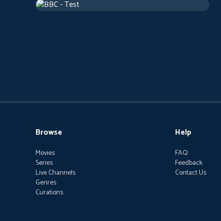
2025
Comedy
2 h 19 m
Browse
Help
Movies
FAQ
Series
Feedback
Live Channels
Contact Us
Genres
Curations