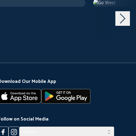
 h 2 m
Comedy
1 h 18 m
Download Our Mobile App
Follow on Social Media
English