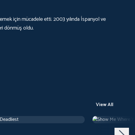
lemek için mücadele etti. 2003 yılında İspanyol ve
eri dönmüş oldu.
View All
 Deadliest
Show Me Where Y
ary
Documentary