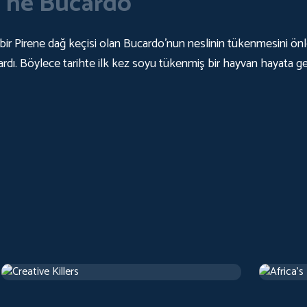
The Bucardo
r bir Pirene dağ keçisi olan Bucardo'nun neslinin tükenmesini ön
ardı. Böylece tarihte ilk kez soyu tükenmiş bir hayvan hayata g
Creative Killers
Africa's
Documentary
Document