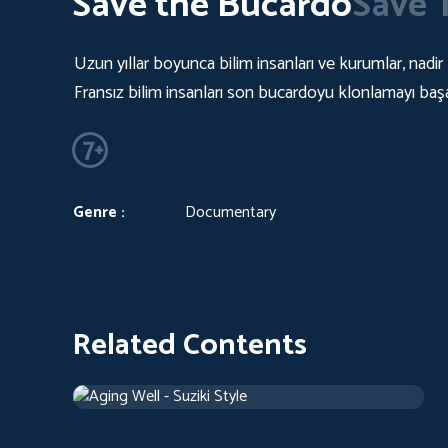
Save the Bucardo
Save 
Uzun yıllar boyunca bilim insanları ve kurumlar, nadi
Fransız bilim insanları son bucardoyu klonlamayı baş
Genre :
Documentary
Related Contents
Aging Well - Suziki Style
2018
Documentary
42 m