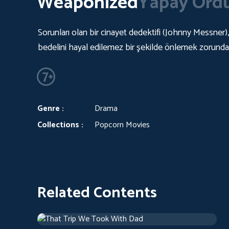
Weaponized
Yapay Ord
Sorunları olan bir cinayet dedektifi (Johnny Messner)
bedelini hayal edilemez bir şekilde önlemek zorundad
Genre :
Drama
Collections :
Popcorn Movies
Related Contents
That Trip We Took With Dad
Drama
1 h 46 m