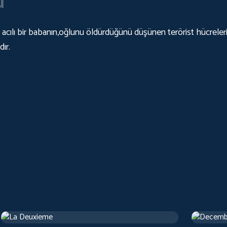
u
, acılı bir babanın,oğlunu öldürdüğünü düşünen terörist hücreler
ır.
La Deuxieme
Decemb
Drama
1 h 13 m
Drama
1 