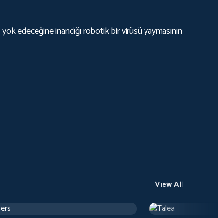
i yok edeceğine inandığı robotik bir virüsü yaymasının
View All
ers
Talea
h 24 m
Drama
1 h 12 m