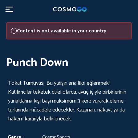
Punch Down - CosmoGO
Content is not available in your country
Punch Down
Tokat Turnuvası, Bu yarışın ana fikri eğlenmek!
Katılımcılar teketek düellolarda, avuç içiyle birbirlerinin
yanaklarına kişi başı maksimum 3 kere vurarak eleme
turlarında mücadele edecekler. Kazanan, nakavt ya da
hakem kararıyla belirlenecek.
Genre :
CosmoSports