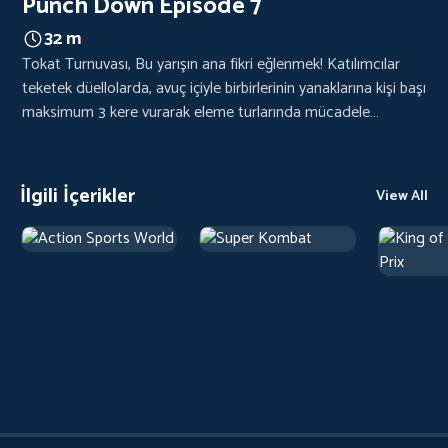
Punch Down Episode 7
32 m
Tokat Turnuvası, Bu yarışın ana fikri eğlenmek! Katılımcılar
teketek düellolarda, avuç içiyle birbirlerinin yanaklarına kişi başı
maksimum 3 kere vurarak eleme turlarında mücadele
edecekler. Kazanan, nakavt ya da hakem kararıyla
belirlenecek.
İlgili İçerikler
View All