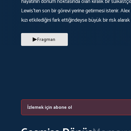
hayatının dönüm noktasında olan kiralık bir suikastçı
Lewis’ten son bir görevi yerine getirmesi istenir. Alex
kızı etkilediğini fark ettiğindeyse büyük bir risk alarak
Alex’i yeni yolunda FBI ile ortak bir amaç beklemekted
çetesinden kurtarılacaktır. Fakat bu yolda onu zor
Fragman
başladığı hafızasıdır. Nefes kesen hikayesiyle Memory
İzlemek için abone ol