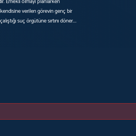
dır. Emekli olmayı planlarken
 kendisine verilen görevin genç bir
 çalıştığı suç örgütüne sırtını döner.
ir. Genç bir kız çocuk fahişeliği
layan en büyük engel kaybetmeye
 tüm film severleri etkileyecek.