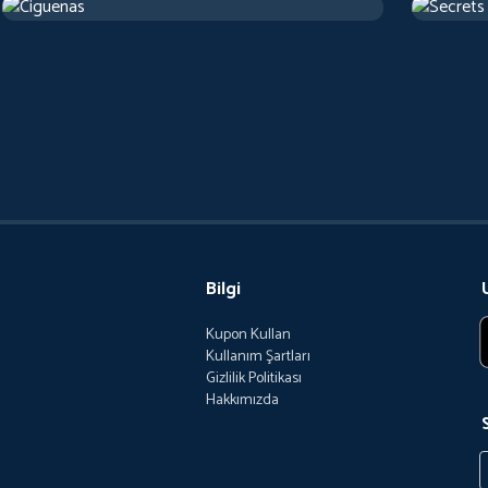
2017
Arthouse
1 sa 22 d
1973
Artho
Bilgi
Kupon Kullan
Kullanım Şartları
Gizlilik Politikası
Hakkımızda