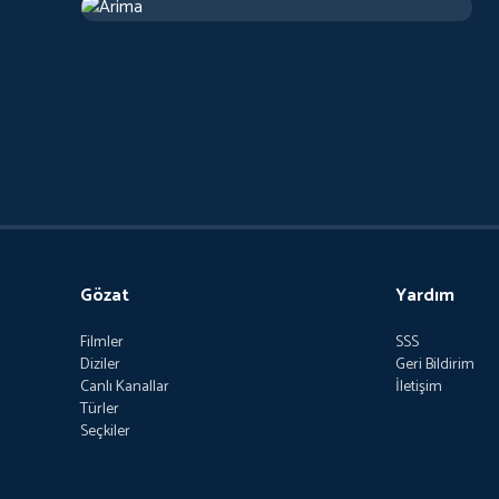
2019
Arthouse
1 sa 13 d
Gözat
Yardım
Filmler
SSS
Diziler
Geri Bildirim
Canlı Kanallar
İletişim
Türler
Seçkiler