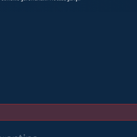
şçileri görmesi gerektiğini düşünür.
de öğrenmez.