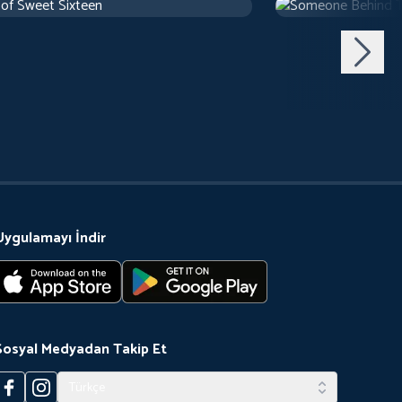
use
1 sa 10 d
1971
Arthouse
1 sa 29 d
Uygulamayı İndir
Sosyal Medyadan Takip Et
Türkçe