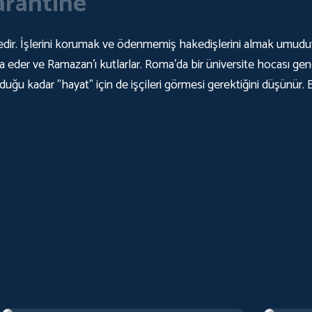
rantine
ektedir. İşlerini korumak ve ödenmemiş hakedişlerini almak umudu
ua eder ve Ramazan'ı kutlarlar. Roma'da bir üniversite hocası ge
lduğu kadar "hayat" için de işçileri görmesi gerektiğini düşünür. 
Ciguenas
Secrets