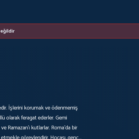
eğildir
ktedir. İşlerini korumak ve ödenmemiş
r ve Ramazan'ı kutlarlar. Roma'da bir
p etmekle görevlendirir. Hocası, genç