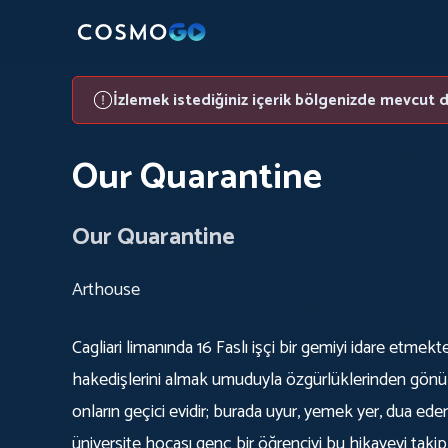
İzlemek istediğiniz içerik bölgenizde mevcut d
Our Quarantine
Our Quarantine
Arthouse
Cagliari limanında 16 Faslı işçi bir gemiyi idare etme
hakedişlerini almak umuduyla özgürlüklerinden gönüllü olarak feragat ederler. Gemi
onların geçici evidir; burada uyur, yemek yer, dua ede
üniversite hocası genç bir öğrenciyi bu hikayeyi taki