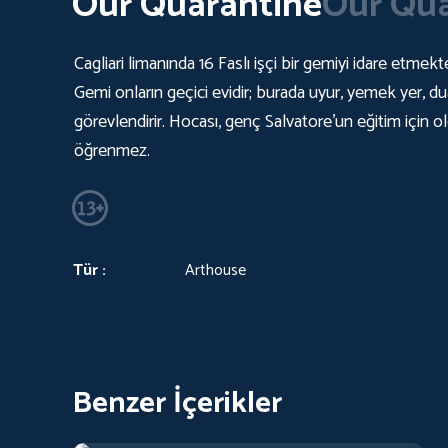
Our Quarantine
Our Qua
Cagliari limanında 16 Faslı işçi bir gemiyi idare etm
Gemi onların geçici evidir; burada uyur, yemek yer, d
görevlendirir. Hocası, genç Salvatore'un eğitim için o
öğrenmez.
Tür :
Arthouse
Benzer İçerikler
Arima