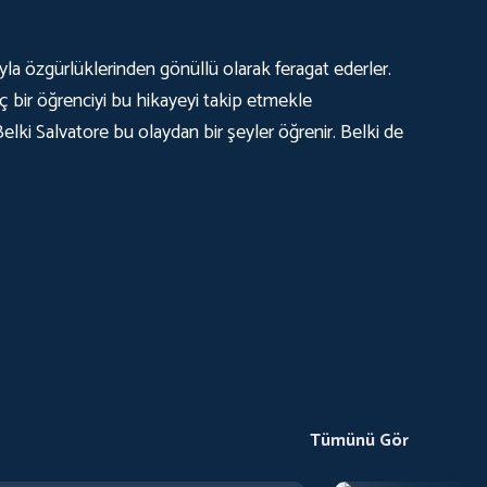
yla özgürlüklerinden gönüllü olarak feragat ederler.
nç bir öğrenciyi bu hikayeyi takip etmekle
Belki Salvatore bu olaydan bir şeyler öğrenir. Belki de
Tümünü Gör
 of Sweet Sixteen
Someone Behind 