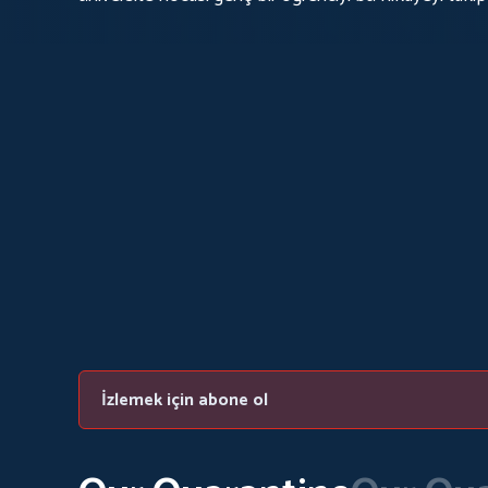
Salvatore'un eğitim için olduğu kadar "hayat" için de i
Belki Salvatore bu olaydan bir şeyler öğrenir. Belki 
İzlemek için abone ol