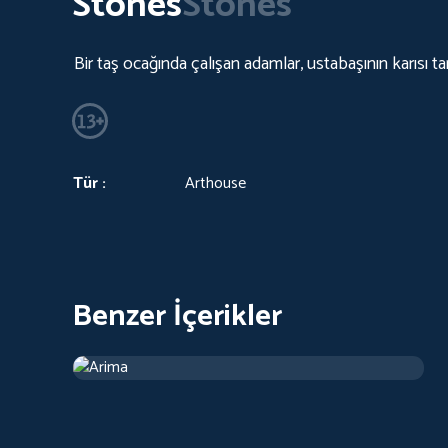
Stones
Stones
Bir taş ocağında çalışan adamlar, ustabaşının karısı tar
Tür :
Arthouse
Benzer İçerikler
Arima
2019
Arthouse
1 sa 13 d