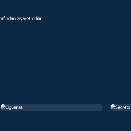
afından ziyaret edilir.
Ciguenas
Secrets
2017
Arthouse
1 sa 22 d
1973
Artho