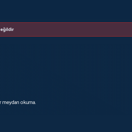
eğildir
 bir meydan okuma.