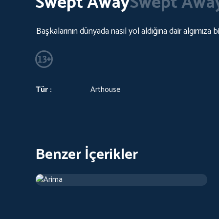
Swept Away
Swept Awa
Başkalarının dünyada nasıl yol aldığına dair algımıza
Tür :
Arthouse
Benzer İçerikler
Arima
2019
Arthouse
1 sa 13 d