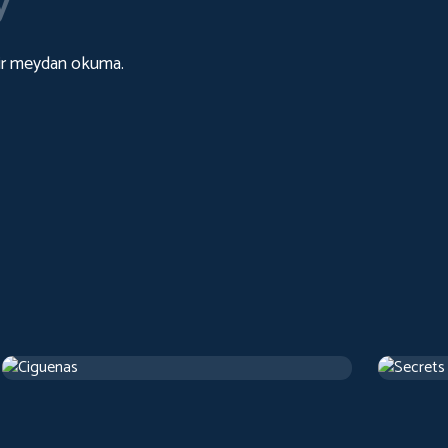
y
 bir meydan okuma.
Ciguenas
Secrets
2017
Arthouse
1 sa 22 d
1973
Artho