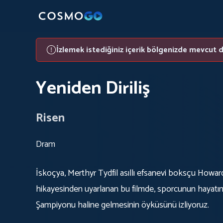
İzlemek istediğiniz içerik bölgenizde mevcut d
Yeniden Diriliş
Risen
Dram
İskoçya, Merthyr Tydfil asıllı efsanevi boksçu Howa
hikayesinden uyarlanan bu filmde, sporcunun hayatın
Şampiyonu haline gelmesinin öyküsünü izliyoruz.