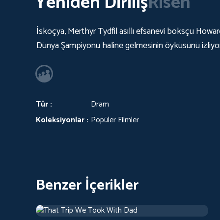
Yeniden Diriliş
Risen
İskoçya, Merthyr Tydfil asıllı efsanevi boksçu Howa
Dünya Şampiyonu haline gelmesinin öyküsünü izliyo
Tür :
Dram
Koleksiyonlar :
Popüler Filmler
Benzer İçerikler
That Trip We Took With Dad
Dram
1 sa 46 d