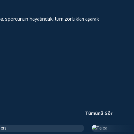
e, sporcunun hayatındaki tüm zorlukları aşarak
Tümünü Gör
ers
Talea
 24 d
Dram
1 sa 12 d