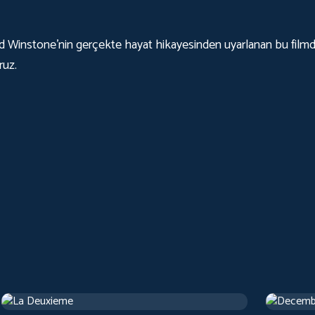
rd Winstone'nin gerçekte hayat hikayesinden uyarlanan bu filmd
ruz.
La Deuxieme
Decemb
Dram
1 sa 13 d
Dram
1 sa