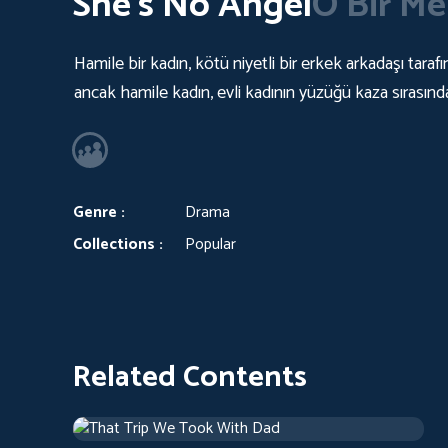
She's No Angel
O Bir Me
Hamile bir kadın, kötü niyetli bir erkek arkadaşı tarafı
ancak hamile kadın, evli kadının yüzüğü kaza sırası
Genre :
Drama
Collections :
Popular
Related Contents
That Trip We Took With Dad
Drama
1 h 46 m