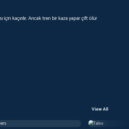
için kaçırılır. Ancak tren bir kaza yapar çift ölür
View All
ers
Talea
h 24 m
Drama
1 h 12 m