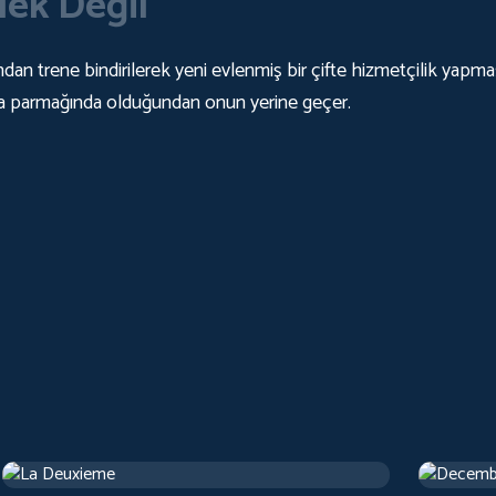
lek Değil
ndan trene bindirilerek yeni evlenmiş bir çifte hizmetçilik yapması 
nda parmağında olduğundan onun yerine geçer.
La Deuxieme
Decemb
Drama
1 h 13 m
Drama
1 