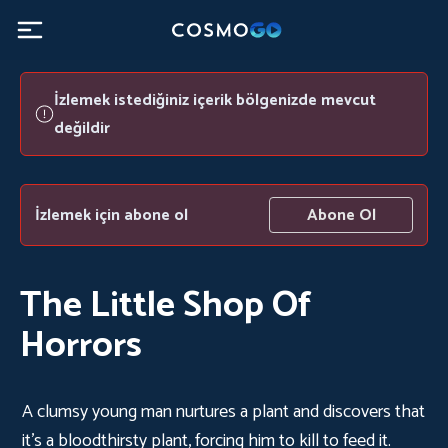
İzlemek istediğiniz içerik bölgenizde mevcut
değildir
İzlemek için abone ol
Abone Ol
The Little Shop Of
Horrors
A clumsy young man nurtures a plant and discovers that
it's a bloodthirsty plant, forcing him to kill to feed it.